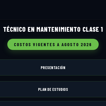
TÉCNICO EN MANTENIMIENTO CLASE 1
COSTOS VIGENTES A AGOSTO 2026
Previous
Next
yle="color: #ffffff; border-radius: 2rem; text-align: -webkit-center