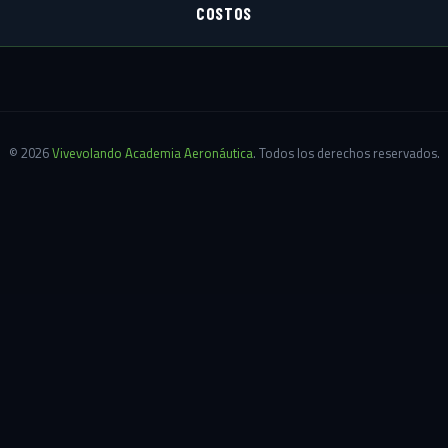
Entorno aeronáutico
Matemáticas I
Física
Legislación aeronáutica
© 2026
Vivevolando Academia Aeronáutica
. Todos los derechos reservados.
Factores Humanos
Inglés Técnico I
Computación I
Aerodinámica
Electricidad I
Estructuras I
Interpretación y manejo de manuales I
Instrumentos de cabina I